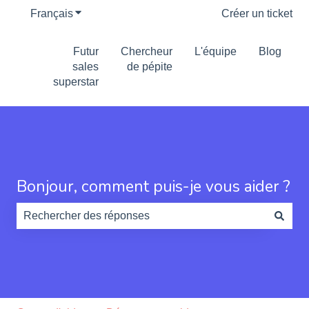
Français
Afficher le sous-menu pour les traductions
Créer un ticket
Futur
Chercheur
L'équipe
Blog
sales
de pépite
superstar
Bonjour, comment puis-je vous aider ?
Il n'y a aucune suggestion car le champ de recherche es