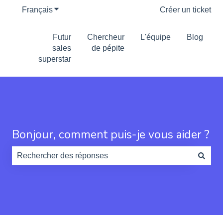
Français
Afficher le sous-menu pour les traductions
Créer un ticket
Futur
Chercheur
L'équipe
Blog
sales
de pépite
superstar
Bonjour, comment puis-je vous aider ?
Il n'y a aucune suggestion car le champ de recherche es